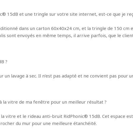
 15dB et une tringle sur votre site internet, est-ce que je reç
ditionné dans un carton 60x40x24 cm, et la tringle de 150 cm es
is sont envoyés en même temps, il arrive parfois, que le client
dB ?
 un lavage à sec. Il n’est pas adapté et ne convient pas pour un
à la vitre de ma fenêtre pour un meilleur résultat ?
e la vitre et le rideau anti-bruit RidPhonic® 15dB. Cet espace est 
procher du mur pour une meilleure étanchéité.