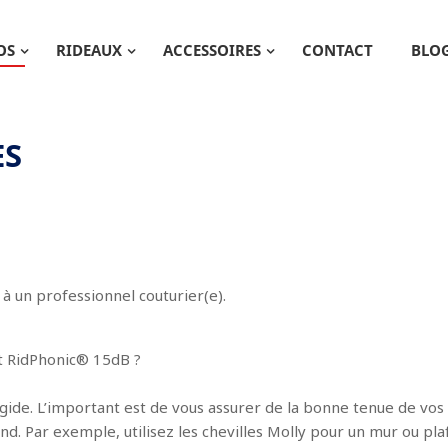
OS
RIDEAUX
ACCESSOIRES
CONTACT
BLO
ES
e à un professionnel couturier(e).
uit RidPhonic® 15dB ?
igide. L’important est de vous assurer de la bonne tenue de vos s
nd. Par exemple, utilisez les chevilles Molly pour un mur ou pla