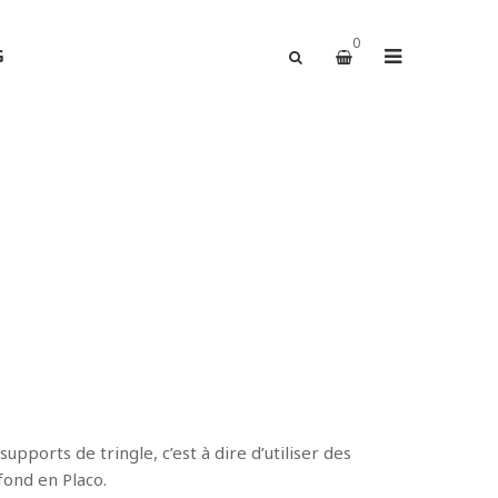
0
G
upports de tringle, c’est à dire d’utiliser des
fond en Placo.