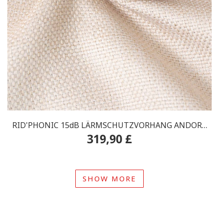
RID'PHONIC 15dB LÄRMSCHUTZVORHANG ANDORA
319,90 £
Bahngleis
SHOW MORE