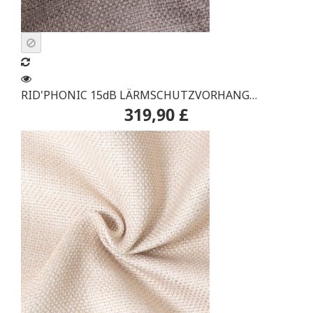
RID'PHONIC 15dB LÄRMSCHUTZVORHANG
319,90 £
ANDORA