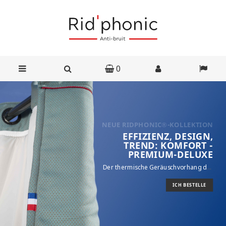
0
EFFIZIENZ, DESIGN,
TREND: KOMFORT -
PREMIUM-DELUXE
Der thermische Geräuschvorhang der
neuen Generation, der Geräusche um
bis zu 15 Dezibel reduziert
ICH BESTELLE