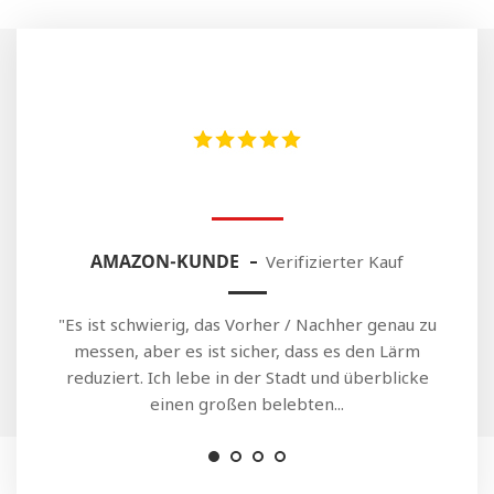
NADINE DAUSTER
AMAZON-KUNDE
TOM LUKAS
GWENH
Verifizierter Kauf
Verifizierter Kauf
Verifizierter Kauf
Verifizierter Kauf
"Es ist schwierig, das Vorher / Nachher genau zu
“ Ideal zur Reduzierung von Außengeräuschen”
“Super funktioniert sehr gut Ich habe es vor
" Wenn Sie glauben, dass diese den Sound
meiner Haustür installiert, wir können weder die
blockieren, werden sie dies nicht tun, aber sie
messen, aber es ist sicher, dass es den Lärm
Waschmaschine noch den Fernseher hören und
leisten hervorragende Arbeit beim "Dämpfen"
reduziert. Ich lebe in der Stadt und überblicke
des Sounds, sodass er weniger...
vor allem höre ich mehr die...
einen großen belebten...